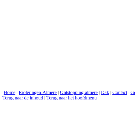
Home
|
Rioleringen-Almere
|
Ontstopping-almere
|
Dak
|
Contact
|
Ge
Terug naar de inhoud
|
Terug naar het hoofdmenu